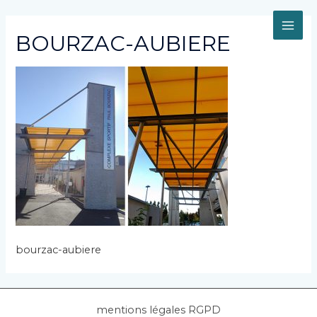
Aller
au
MAI
contenu
BOURZAC-AUBIERE
ME
bourzac-aubiere
mentions légales RGPD