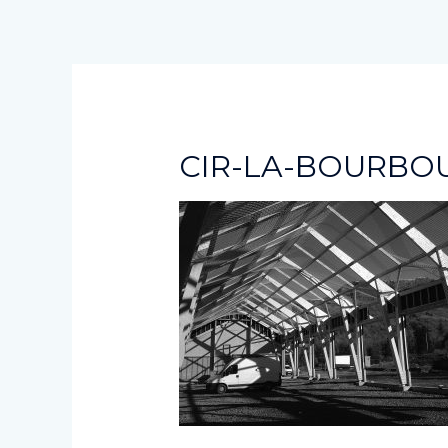
Aller
au
contenu
CIR-LA-BOURBO