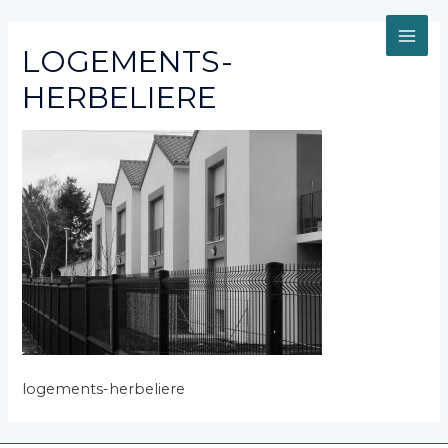
Aller
au
MAI
contenu
LOGEMENTS-
HERBELIERE
ME
logements-herbeliere