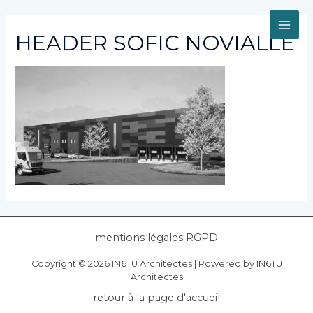
Aller
au
MAI
contenu
HEADER SOFIC NOVIALLE
ME
mentions légales RGPD
Copyright © 2026 IN6TU Architectes | Powered by IN6TU
Architectes
retour à la page d'accueil