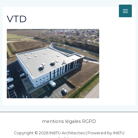
Aller
au
MAI
contenu
VTD
ME
mentions légales RGPD
Copyright © 2026 IN6TU Architectes | Powered by IN6TU